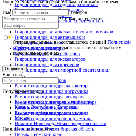
Наши специалисты перезвонят вам в ближайшее время
Гидроцилиндры для гидроподъемников
Гидроцилиндры для бульдозеров
Имя
Телефон
Гидроцилиндры для пресса
Что Вас интересует?
Гидроцилиндры для лесной спецтехники и
металловозов
Гидроцилиндры для экскаваторов-погрузчиков
Гидроцилиндры для автовышек и
Отправляя данные, вы соглашаетесь с нашей
Политикой
автогидроподъемников
конфиденциальности
и даёте согласие на обработку
Другие гидроцилиндры
персональных данных
Гидроцилиндры для грейферов
Гидроцилиндры для экскаваторов
Гидроцилиндры для скреперов
Отправить
Гидроцилиндры для импортной спецтехники
Ваш город
Ремонт гидроцилиндров
Ремонт гидроцилиндра экскаватора
Популярные города
Ремонт гидроцилиндра погрузчика
Ремонт гидроцилиндра автокрана
Екатеринбург, Свердловская область
Ремонт гидроцилиндров манипулятора
Казань, Республика Татарстан
Ремонт гидроцилиндра пресса
Краснодар, Краснодарский край
Ремонт гидроцилиндров самосвала
Москва
Ремонт гидроцилиндров подъемника
Нижний Новгород, Нижегородская область
Напишите нам на почту:
Новосибирск, Новосибирская область
Пермь, Пермский край