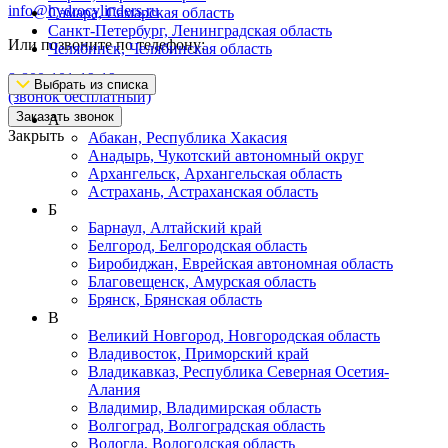
info@hydrocylinders.ru
Самара, Самарская область
Санкт-Петербург, Ленинградская область
Или позвоните по телефону:
Челябинск, Челябинская область
8-800-101-19-19
Выбрать из списка
(звонок бесплатный)
Заказать звонок
А
Закрыть
Абакан, Республика Хакасия
Анадырь, Чукотский автономный округ
Архангельск, Архангельская область
Астрахань, Астраханская область
Б
Барнаул, Алтайский край
Белгород, Белгородская область
Биробиджан, Еврейская автономная область
Благовещенск, Амурская область
Брянск, Брянская область
В
Великий Новгород, Новгородская область
Владивосток, Приморский край
Владикавказ, Республика Северная Осетия-
Алания
Владимир, Владимирская область
Волгоград, Волгоградская область
Вологда, Вологодская область