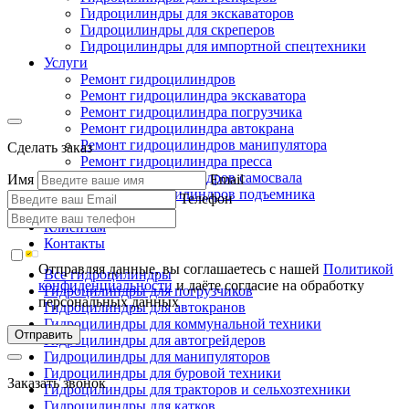
Гидроцилиндры для экскаваторов
Гидроцилиндры для скреперов
Гидроцилиндры для импортной спецтехники
Услуги
Ремонт гидроцилиндров
Ремонт гидроцилиндра экскаватора
Ремонт гидроцилиндра погрузчика
Ремонт гидроцилиндра автокрана
Ремонт гидроцилиндров манипулятора
Сделать заказ
Ремонт гидроцилиндра пресса
Ремонт гидроцилиндров самосвала
Имя
Email
Ремонт гидроцилиндров подъемника
Телефон
Производство
Клиентам
Контакты
Отправляя данные, вы соглашаетесь с нашей
Политикой
Все гидроцилиндры
конфиденциальности
и даёте согласие на обработку
Гидроцилиндры для погрузчиков
персональных данных
Гидроцилиндры для автокранов
Гидроцилиндры для коммунальной техники
Отправить
Гидроцилиндры для автогрейдеров
Гидроцилиндры для манипуляторов
Гидроцилиндры для буровой техники
Заказать звонок
Гидроцилиндры для тракторов и сельхозтехники
Гидроцилиндры для катков