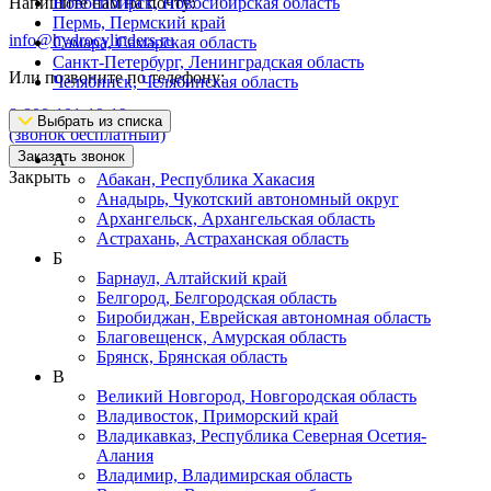
Напишите нам на почту:
Новосибирск, Новосибирская область
Пермь, Пермский край
info@hydrocylinders.ru
Самара, Самарская область
Санкт-Петербург, Ленинградская область
Или позвоните по телефону:
Челябинск, Челябинская область
8-800-101-19-19
Выбрать из списка
(звонок бесплатный)
Заказать звонок
А
Закрыть
Абакан, Республика Хакасия
Анадырь, Чукотский автономный округ
Архангельск, Архангельская область
Астрахань, Астраханская область
Б
Барнаул, Алтайский край
Белгород, Белгородская область
Биробиджан, Еврейская автономная область
Благовещенск, Амурская область
Брянск, Брянская область
В
Великий Новгород, Новгородская область
Владивосток, Приморский край
Владикавказ, Республика Северная Осетия-
Алания
Владимир, Владимирская область