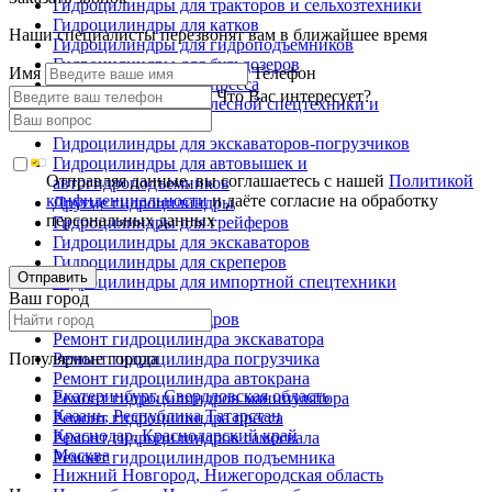
Гидроцилиндры для тракторов и сельхозтехники
Гидроцилиндры для катков
Наши специалисты перезвонят вам в ближайшее время
Гидроцилиндры для гидроподъемников
Гидроцилиндры для бульдозеров
Имя
Телефон
Гидроцилиндры для пресса
Что Вас интересует?
Гидроцилиндры для лесной спецтехники и
металловозов
Гидроцилиндры для экскаваторов-погрузчиков
Гидроцилиндры для автовышек и
Отправляя данные, вы соглашаетесь с нашей
Политикой
автогидроподъемников
конфиденциальности
и даёте согласие на обработку
Другие гидроцилиндры
персональных данных
Гидроцилиндры для грейферов
Гидроцилиндры для экскаваторов
Гидроцилиндры для скреперов
Отправить
Гидроцилиндры для импортной спецтехники
Ваш город
Ремонт гидроцилиндров
Ремонт гидроцилиндра экскаватора
Популярные города
Ремонт гидроцилиндра погрузчика
Ремонт гидроцилиндра автокрана
Екатеринбург, Свердловская область
Ремонт гидроцилиндров манипулятора
Казань, Республика Татарстан
Ремонт гидроцилиндра пресса
Краснодар, Краснодарский край
Ремонт гидроцилиндров самосвала
Москва
Ремонт гидроцилиндров подъемника
Нижний Новгород, Нижегородская область