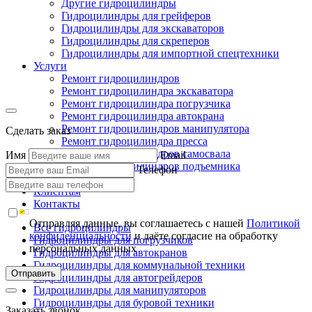
Другие гидроцилиндры
Гидроцилиндры для грейферов
Гидроцилиндры для экскаваторов
Гидроцилиндры для скреперов
Гидроцилиндры для импортной спецтехники
Услуги
Ремонт гидроцилиндров
Ремонт гидроцилиндра экскаватора
Ремонт гидроцилиндра погрузчика
Ремонт гидроцилиндра автокрана
Ремонт гидроцилиндров манипулятора
Сделать заказ
Ремонт гидроцилиндра пресса
Ремонт гидроцилиндров самосвала
Имя
Email
Ремонт гидроцилиндров подъемника
Телефон
Производство
Клиентам
Контакты
Отправляя данные, вы соглашаетесь с нашей
Политикой
Все гидроцилиндры
конфиденциальности
и даёте согласие на обработку
Гидроцилиндры для погрузчиков
персональных данных
Гидроцилиндры для автокранов
Гидроцилиндры для коммунальной техники
Отправить
Гидроцилиндры для автогрейдеров
Гидроцилиндры для манипуляторов
Гидроцилиндры для буровой техники
Заказать звонок