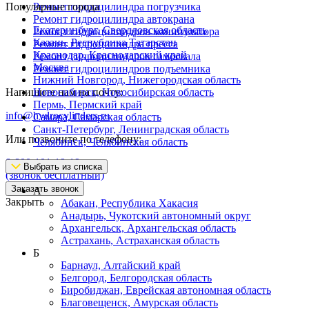
Популярные города
Ремонт гидроцилиндра погрузчика
Ремонт гидроцилиндра автокрана
Екатеринбург, Свердловская область
Ремонт гидроцилиндров манипулятора
Казань, Республика Татарстан
Ремонт гидроцилиндра пресса
Краснодар, Краснодарский край
Ремонт гидроцилиндров самосвала
Москва
Ремонт гидроцилиндров подъемника
Нижний Новгород, Нижегородская область
Напишите нам на почту:
Новосибирск, Новосибирская область
Пермь, Пермский край
info@hydrocylinders.ru
Самара, Самарская область
Санкт-Петербург, Ленинградская область
Или позвоните по телефону:
Челябинск, Челябинская область
8-800-101-19-19
Выбрать из списка
(звонок бесплатный)
Заказать звонок
А
Закрыть
Абакан, Республика Хакасия
Анадырь, Чукотский автономный округ
Архангельск, Архангельская область
Астрахань, Астраханская область
Б
Барнаул, Алтайский край
Белгород, Белгородская область
Биробиджан, Еврейская автономная область
Благовещенск, Амурская область