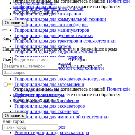
Отправляя данные, вы соглашаетесь с нашей
Политикой
Все гидроцилиндры
конфиденциальности
и даёте согласие на обработку
Гидроцилиндры для погрузчиков
персональных данных
Гидроцилиндры для автокранов
Гидроцилиндры для коммунальной техники
Отправить
Гидроцилиндры для автогрейдеров
Гидроцилиндры для манипуляторов
Гидроцилиндры для буровой техники
Заказать звонок
Гидроцилиндры для тракторов и сельхозтехники
Гидроцилиндры для катков
Наши специалисты перезвонят вам в ближайшее время
Гидроцилиндры для гидроподъемников
Гидроцилиндры для бульдозеров
Имя
Телефон
Гидроцилиндры для пресса
Что Вас интересует?
Гидроцилиндры для лесной спецтехники и
металловозов
Гидроцилиндры для экскаваторов-погрузчиков
Гидроцилиндры для автовышек и
Отправляя данные, вы соглашаетесь с нашей
Политикой
автогидроподъемников
конфиденциальности
и даёте согласие на обработку
Другие гидроцилиндры
персональных данных
Гидроцилиндры для грейферов
Гидроцилиндры для экскаваторов
Гидроцилиндры для скреперов
Отправить
Гидроцилиндры для импортной спецтехники
Ваш город
Ремонт гидроцилиндров
Ремонт гидроцилиндра экскаватора