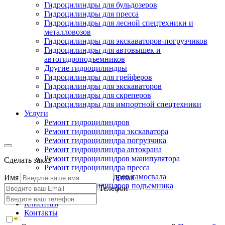
Гидроцилиндры для бульдозеров
Гидроцилиндры для пресса
Гидроцилиндры для лесной спецтехники и
металловозов
Гидроцилиндры для экскаваторов-погрузчиков
Гидроцилиндры для автовышек и
автогидроподъемников
Другие гидроцилиндры
Гидроцилиндры для грейферов
Гидроцилиндры для экскаваторов
Гидроцилиндры для скреперов
Гидроцилиндры для импортной спецтехники
Услуги
Ремонт гидроцилиндров
Ремонт гидроцилиндра экскаватора
Ремонт гидроцилиндра погрузчика
Ремонт гидроцилиндра автокрана
Ремонт гидроцилиндров манипулятора
Сделать заказ
Ремонт гидроцилиндра пресса
Ремонт гидроцилиндров самосвала
Имя
Email
Ремонт гидроцилиндров подъемника
Телефон
Производство
Клиентам
Контакты